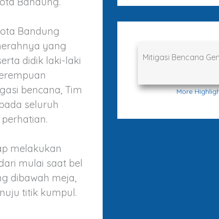
ota Bandung.
 Kota Bandung
 merahnya yang
Mitigasi Bencana G
rta didik laki-laki
 perempuan
gasi bencana, Tim
More Highlig
pada seluruh
perhatian.
gap melakukan
ari mulai saat bel
ung dibawah meja,
ju titik kumpul.