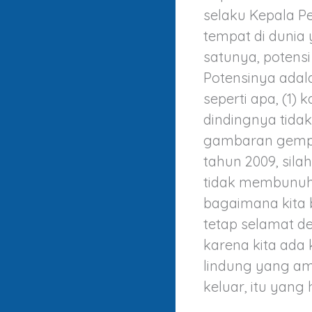
selaku Kepala 
tempat di dunia
satunya, potens
Potensinya adala
seperti apa, (1)
dindingnya tidak
gambaran gempa
tahun 2009, silah
tidak membunuh
bagaimana kita b
tetap selamat de
karena kita ada
lindung yang ama
keluar, itu yang 