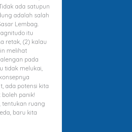
Tidak ada satupun
ndung adalah salah
 Sasar Lembag.
agnitudo itu
 retak, (2) kalau
in melihat
galengan pada
u tidak melukai,
 konsepnya
, ada potensi kita
 boleh panik!
, tentukan ruang
da, baru kita