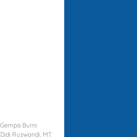
na Gempa Bumi
 Didi Ruswandi, MT.