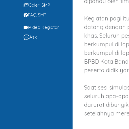
dipandu oleh ti
Galeri SMP
FAQ SMP
Kegiatan pagi it
datang dengan p
Video Kegiatan
khas. Seluruh pes
Ask
berkumpul di la
berkumpul di la
BPBD Kota Bandu
peserta didik y
Saat sesi simula
seluruh apa-apa 
darurat dibunyik
setelahnya mere