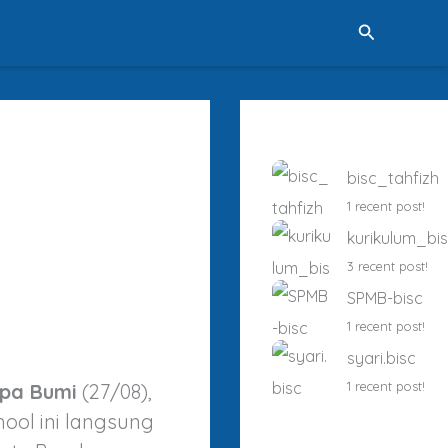
Cari
bisc_tahfizh
1 recent post!
kurikulum_bi
3 recent post!
SPMB-bisc
1 recent post!
syari.bisc
1 recent post!
mpa Bumi
(27/08),
ool ini langsung