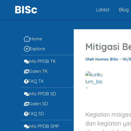
Lewati
Latest
Blog
ke
konten
Home
Mitigasi 
Explore
Oleh
Humas BISc
-
10/
Info PPDB TK
Galeri TK
FAQ TK
Info PPDB SD
Galeri SD
FAQ SD
Kegiatan mitigas
dan kegiatan ya
Info PPDB SMP